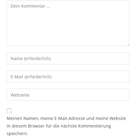
Kommentieren
Gib
deinen
Namen
Gib
oder
deine
Benutzernamen
E-
Gib
zum
Mail-
deine
Kommentieren
Adresse
Website-
ein
zum
URL
Meinen Namen, meine E-Mail-Adresse und meine Website
Kommentieren
ein
in diesem Browser für die nächste Kommentierung
ein
(optional)
speichern.