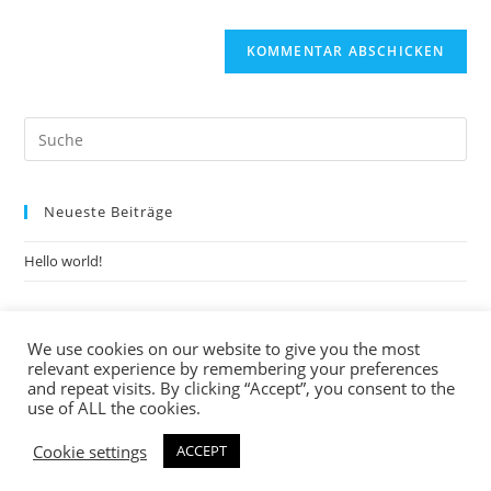
Neueste Beiträge
Hello world!
Neueste Kommentare
We use cookies on our website to give you the most
relevant experience by remembering your preferences
A WordPress Commenter
bei
Hello world!
and repeat visits. By clicking “Accept”, you consent to the
use of ALL the cookies.
Cookie settings
ACCEPT