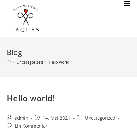
Zum
Inhalt
springen
Blog
>
Uncategorized
>
Hello world!
Hello world!
Beitrags-
Beitrag
Beitrags-
admin
14. Mai 2021
Uncategorized
Autor:
veröffentlicht:
Kategorie:
Beitrags-
Ein Kommentar
Kommentare: